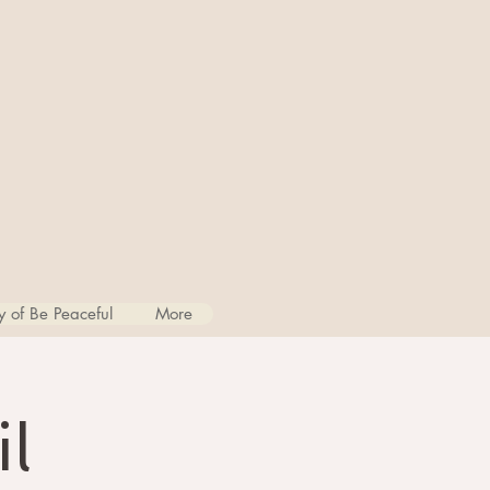
 of Be Peaceful
More
il