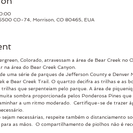
ion
0:00
25500 CO-74, Morrison, CO 80465, EUA
ent
vergreen, Colorado, atravessam a área de Bear Creek no O
ar na área do Bear Creek Canyon. 
e de uma série de parques de Jefferson County e Denver 
k e Bear Creek Trail. O quartzo decifra as trilhas e as 
o trilhas que serpenteiam pelo parque. A área de piqueniq
 muita sombra proporcionada pelos Ponderosa Pines que
cessário.  
 para as mãos.  O compartilhamento de piolhos não é re