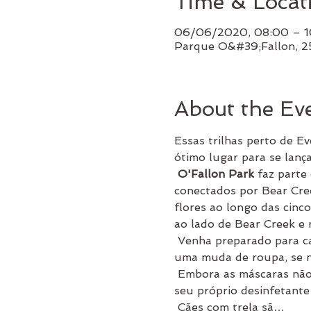
Time & Locat
06/06/2020, 08:00 – 1
Parque O&#39;Fallon, 
About the Ev
Essas trilhas perto de E
ótimo lugar para se lanç
O'Fallon Park
 faz part
conectados por Bear Cree
flores ao longo das cinc
ao lado de Bear Creek e
 Venha preparado para caminhar a um ritmo moderado.  Certifique-se de trazer água adequada, lanches e 
uma muda de roupa, se ne
 Embora as máscaras não sejam necessárias, respeite também o distanciamento social.  Por favor, traga 
seu próprio desinfetante
 Cães com trela sã…