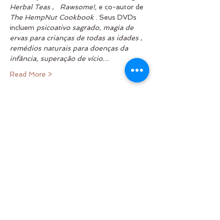
Herbal Teas
 ,   
Rawsome!,
 e co-autor de 
The HempNut Cookbook
 . Seus DVDs 
incluem 
psicoativo sagrado, magia de 
ervas para crianças de todas as idades
 , 
remédios naturais para doenças da 
infância, superação de vício…
Read More >
Tickets
Vendas encerradas
Tipo de ingresso
Habilidades de
Sobrevivência Jedi
Preço
28,00 US$